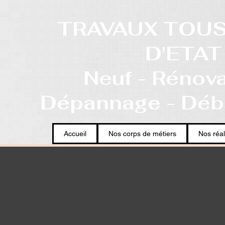
TRAVAUX TOU
D'ETAT
Neuf - Rénova
Dépannage - Déb
Accueil
Nos corps de métiers
Nos réal