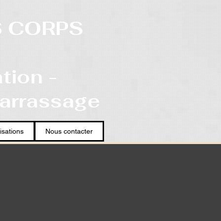
S CORPS
tion -
arrassage
isations
Nous contacter